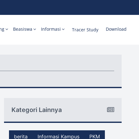
ng
Beasiswa
Informasi
Download
Tracer Study
Kategori Lainnya
berita
Informasi Kampus
PKM