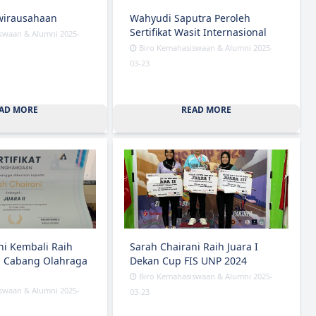
wirausahaan
Wahyudi Saputra Peroleh
Sertifikat Wasit Internasional
swaan & Alumni 2025-
Biro Kemahasiswaan & Alumni 2025-
03-23
AD MORE
READ MORE
ni Kembali Raih
Sarah Chairani Raih Juara I
a Cabang Olahraga
Dekan Cup FIS UNP 2024
Biro Kemahasiswaan & Alumni 2025-
swaan & Alumni 2025-
03-23