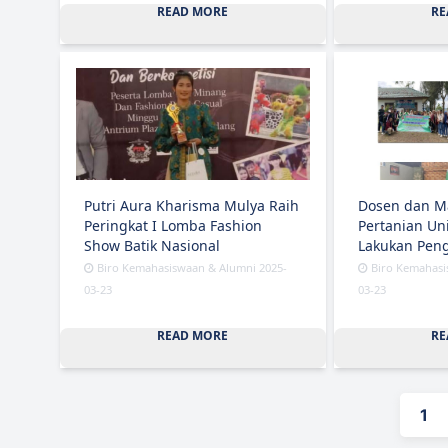
READ MORE
RE
Putri Aura Kharisma Mulya Raih
Dosen dan M
Peringkat I Lomba Fashion
Pertanian Uni
Show Batik Nasional
Lakukan Pen
Biro Kemahasiswaan & Alumni 2025-
Biro Kemahasi
03-23
03-23
READ MORE
RE
1