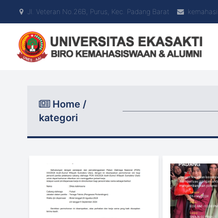
Jl. Veteran No.26B, Purus, Kec. Padang Barat
kemahasi
Home /
kategori