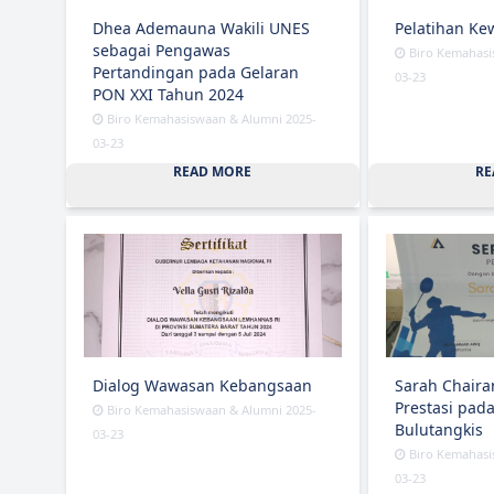
Dhea Ademauna Wakili UNES
Pelatihan Ke
sebagai Pengawas
Biro Kemahasi
Pertandingan pada Gelaran
03-23
PON XXI Tahun 2024
Biro Kemahasiswaan & Alumni 2025-
03-23
READ MORE
RE
Dialog Wawasan Kebangsaan
Sarah Chaira
Prestasi pad
Biro Kemahasiswaan & Alumni 2025-
Bulutangkis
03-23
Biro Kemahasi
03-23